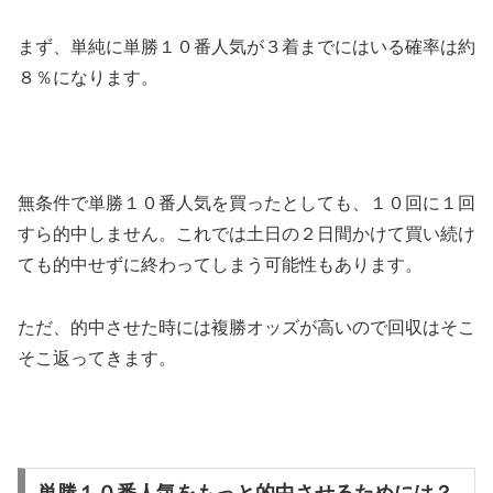
まず、単純に単勝１０番人気が３着までにはいる確率は約
８％になります。
無条件で単勝１０番人気を買ったとしても、１０回に１回
すら的中しません。これでは土日の２日間かけて買い続け
ても的中せずに終わってしまう可能性もあります。
ただ、的中させた時には複勝オッズが高いので回収はそこ
そこ返ってきます。
単勝１０番人気をもっと的中させるためには？