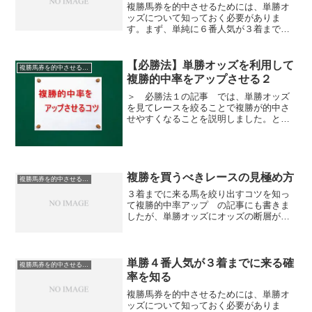
複勝馬券を的中させるためには、単勝オ
ッズについて知っておく必要がありま
す。まず、単純に６番人気が３着までに
はいる確率は約２０％になります。無条
件で単勝６番人気を買ったとしても、５
分の１程度しか的中しません。単勝６番
【必勝法】単勝オッズを利用して
複勝馬券を的中させる為には
人気をもっと的中させるため...
複勝的中率をアップさせる２
＞ 必勝法１の記事 では、単勝オッズ
を見てレースを絞ることで複勝が的中さ
せやすくなることを説明しました。とこ
ろが、的中させたとしても、ある問題が
発生してしまいます。それは、いったい
何だと思いますか？お気づきの人は経験
者だと思いますが、複勝が...
複勝を買うべきレースの見極め方
複勝馬券を的中させる為には
３着までに来る馬を絞り出すコツを知っ
て複勝的中率アップ の記事にも書きま
したが、単勝オッズにオッズの断層があ
る場合は、複勝馬券を買ってみようかな
と思えるレースになります。ただ、実戦
では単勝オッズの断層だけでは少々物足
りません。複勝のオッズの...
単勝４番人気が３着までに来る確
複勝馬券を的中させる為には
率を知る
複勝馬券を的中させるためには、単勝オ
ッズについて知っておく必要がありま