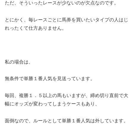
ただ、そういったレースが少ないのが欠点なのです。
とにかく、毎レースごとに馬券を買いたいタイプの人はじ
れったくて仕方ありません。
私の場合は、
無条件で単勝１番人気を見送っています。
毎回、複勝１．５以上の馬もいますが、締め切り直前で大
幅にオッズが変わってしまうケースもあり、
面倒なので、ルールとして単勝１番人気は外しています。