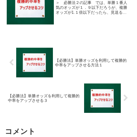
＞ 必勝法２の記事 では、単勝１番人
気のオッズが１．９以下だろうが、複勝
オッズが1.１倍以下だったら、見送るの
が正解だと学びましたね。では、複勝で
勝つためには、単勝２番人気を買えばい
いのかな？って思いますよね。結論から
言いますと、実際には単...
【必勝法】単勝オッズを利用して複勝的
中率をアップさせる方法１
【必勝法】単勝オッズを利用して複勝的
中率をアップさせる３
コメント