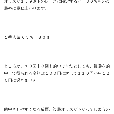
オッズが１．９以下のレースに限定すると、８０％もの複
勝率に跳ね上がります。
１番人気 ６５％→
８０％
ところが、１０回中８回も的中できたとしても、複勝を的
中して得られる金額は１００円に対して１１０円から１２
０円に過ぎません。
的中させやすくなる反面、複勝オッズが下がってしまうの