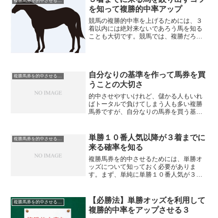
複勝馬券を的中させる為には
が、お金は大切です。競馬で...
を知って複勝的中率アップ
競馬の複勝的中率を上げるためには、３
着以内には絶対来ないであろう馬を知る
ことも大切です。競馬では、複勝だろう
がワイドだろうが、４着以降になってし
まった馬は絶対に的中しません。４着も
１２着も同じハズレはハズレなんです。
不思議なことに、３着まで...
自分なりの基準を作って馬券を買
複勝馬券を的中させる為には
うことの大切さ
的中させやすいけれど、儲かる人もいれ
ばトータルで負けてしまう人も多い複勝
馬券ですが、自分なりの馬券を買う基準
（ルール）を持っていない人は、まずは
複勝にチャレンジしてもらいたいです。
どうしてかと言いますと、３着までを当
単勝１０番人気以降が３着までに
複勝馬券を的中させる為には
てるスキルを身につけるこ...
来る確率を知る
複勝馬券を的中させるためには、単勝オ
ッズについて知っておく必要がありま
す。まず、単純に単勝１０番人気が３着
までにはいる確率は約８％になります。
無条件で単勝１０番人気を買ったとして
も、１０回に１回すら的中しません。こ
【必勝法】単勝オッズを利用して
複勝馬券を的中させる為には
れでは土日の２日間かけて買...
複勝的中率をアップさせる３