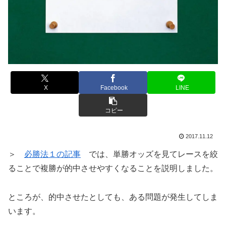
X
Facebook
LINE
コピー
2017.11.12
＞
必勝法１の記事
では、単勝オッズを見てレースを絞
ることで複勝が的中させやすくなることを説明しました。
ところが、的中させたとしても、ある問題が発生してしま
います。