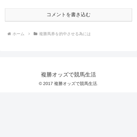
コメントを書き込む
ホーム
複勝馬券を的中させる為には
複勝オッズで競馬生活
© 2017 複勝オッズで競馬生活.