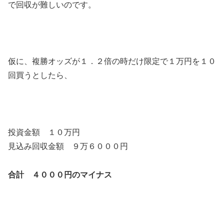
で回収が難しいのです。
仮に、複勝オッズが１．２倍の時だけ限定で１万円を１０
回買うとしたら、
投資金額 １０万円
見込み回収金額 ９万６０００円
合計 ４０００円のマイナス