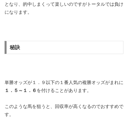
となり、的中しまくって楽しいのですがトータルでは負け
になります。
秘訣
単勝オッズが１．９以下の１番人気の複勝オッズがまれに
１．５～１．６
を付けることがあります。
このような馬を狙うと、回収率が高くなるのでおすすめで
す。